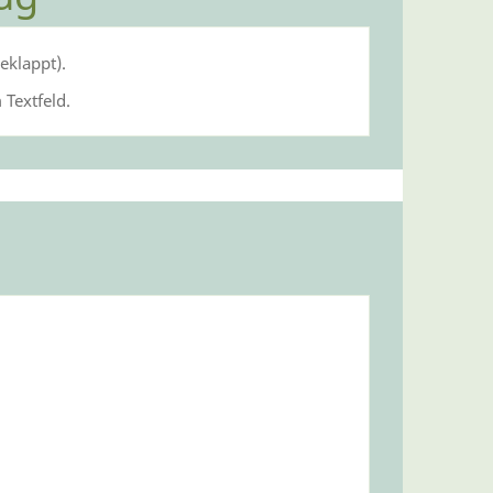
eklappt).
 Textfeld.