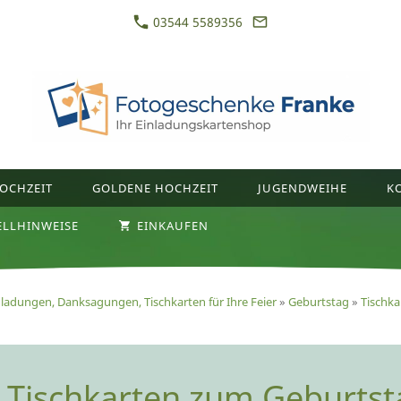
03544 5589356
OCHZEIT
GOLDENE HOCHZEIT
JUGENDWEIHE
K
ELLHINWEISE
EINKAUFEN
nladungen, Danksagungen, Tischkarten für Ihre Feier
»
Geburtstag
»
Tischka
Tischkarten zum Geburtst