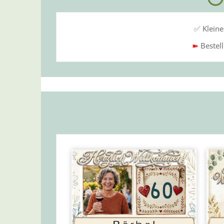
✅ Kleine
➽
Bestel