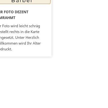
HR FOTO DEZENT
MRAHMT
DAS LUSTIGE BILD
r Foto wird leicht schräg
stellt rechts in die Karte
Sie im Kinderwagen – xx Jah
ngesetzt. Unter Herzlich
ist es her (hier wird Ihr Alter
llkommen wird Ihr Alter
eingesetzt)
druckt.
DER WEGWEISER