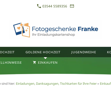
03544 5589356
OCHZEIT
GOLDENE HOCHZEIT
JUGENDWEIHE
K
ELLHINWEISE
EINKAUFEN
e sind hier:
Einladungen, Danksagungen, Tischkarten für Ihre Feier
»
Einkau