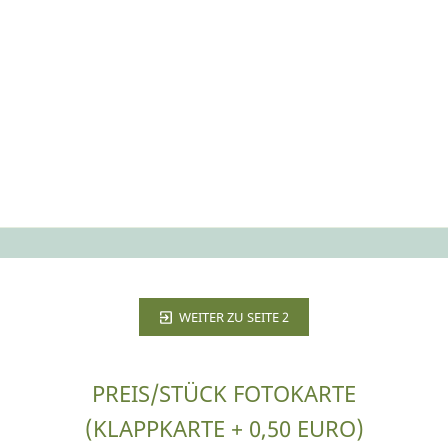
DER SONDERZUG
Diese alte Dampflok hat schon sehr viele glückliche
Paare ins Ziel gezogen. Helft uns bei unserer
Hochzeitsfeier Kohlen nachzulegen!
WEITER ZU SEITE 2
PREIS/STÜCK FOTOKARTE
(KLAPPKARTE + 0,50 EURO)