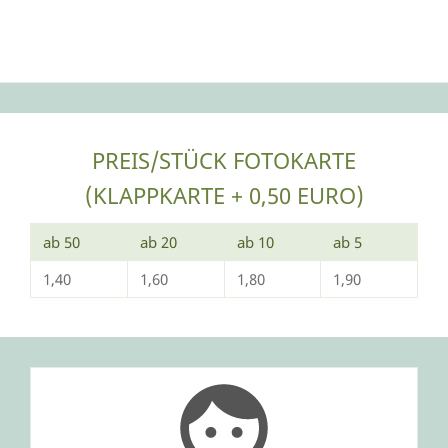
DER KLEINE ROCKER
Diese Karte zeigt deinen Gästen, dass bei deiner Feier
die Post abgeht.
PREIS/STÜCK FOTOKARTE
(KLAPPKARTE + 0,50 EURO)
ab 50
ab 20
ab 10
ab 5
1,40
1,60
1,80
1,90