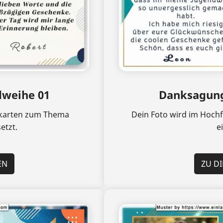
weihe 01
Danksagung
elkarten zum Thema
Dein Foto wird im Hoch
etzt.
e
EN
ZU D