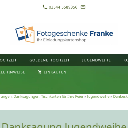
03544 5589356
OCHZEIT
GOLDENE HOCHZEIT
JUGENDWEIHE
K
ELLHINWEISE
EINKAUFEN
dungen, Danksagungen, Tischkarten für Ihre Feier
»
Jugendweihe
»
Dankesk
Danksagung Jugendweihe