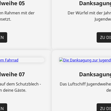
weihe 05
Danksagung
ven Rahmen mit der
Der Würfel mit der Jah
setzt.
Jugendwe
EN
ZU D
weihe 07
Danksagung
 auf dem Schutzblech -
Das Luftschiff Jugendweihe
 deine Gäste.
de
EN
ZU D