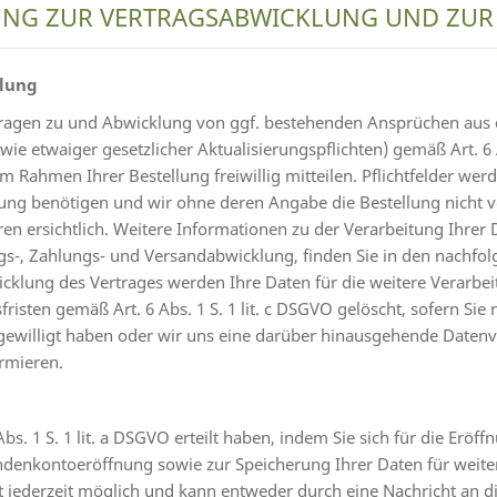
TUNG ZUR VERTRAGSABWICKLUNG UND ZU
klung
fragen zu und Abwicklung von ggf. bestehenden Ansprüchen aus
e etwaiger gesetzlicher Aktualisierungspflichten) gemäß Art. 6 A
Rahmen Ihrer Bestellung freiwillig mitteilen. Pflichtfelder werd
lung benötigen und wir ohne deren Angabe die Bestellung nicht
ren ersichtlich. Weitere Informationen zu der Verarbeitung Ihrer
gs-, Zahlungs- und Versandabwicklung, finden Sie in den nachfo
cklung des Vertrages werden Ihre Daten für die weitere Verarbe
sten gemäß Art. 6 Abs. 1 S. 1 lit. c DSGVO gelöscht, sofern Sie 
ingewilligt haben oder wir uns eine darüber hinausgehende Daten
ormieren.
 Abs. 1 S. 1 lit. a DSGVO erteilt haben, indem Sie sich für die Er
enkontoeröffnung sowie zur Speicherung Ihrer Daten für weiter
 jederzeit möglich und kann entweder durch eine Nachricht an d