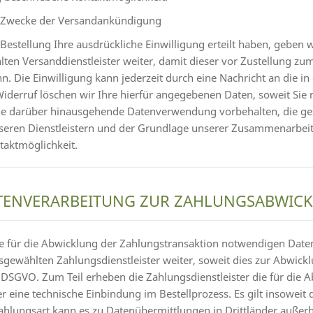
m Zwecke der Versandankündigung
estellung Ihre ausdrückliche Einwilligung erteilt haben, geben wi
ten Versanddienstleister weiter, damit dieser vor Zustellung z
Die Einwilligung kann jederzeit durch eine Nachricht an die in
derruf löschen wir Ihre hierfür angegebenen Daten, soweit Sie n
ne darüber hinausgehende Datenverwendung vorbehalten, die geset
nseren Dienstleistern und der Grundlage unserer Zusammenarbeit m
taktmöglichkeit.
ATENVERARBEITUNG ZUR ZAHLUNGSABWIC
e für die Abwicklung der Zahlungstransaktion notwendigen Daten
sgewählten Zahlungsdienstleister weiter, soweit dies zur Abwicklu
. b DSGVO. Zum Teil erheben die Zahlungsdienstleister die für die
er eine technische Einbindung im Bestellprozess. Es gilt insoweit
Zahlungsart kann es zu Datenübermittlungen in Drittländer auße