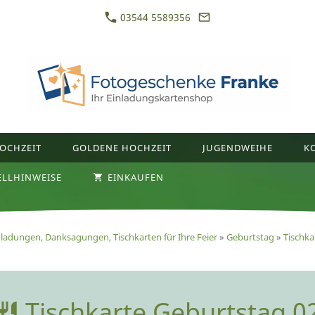
03544 5589356
OCHZEIT
GOLDENE HOCHZEIT
JUGENDWEIHE
K
ELLHINWEISE
EINKAUFEN
nladungen, Danksagungen, Tischkarten für Ihre Feier
»
Geburtstag
»
Tischka
Tischkarte Geburtstag 0