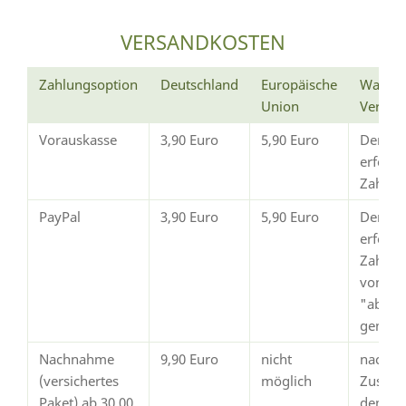
VERSANDKOSTEN
Zahlungsoption
Deutschland
Europäische
Wann e
Union
Versan
Vorauskasse
3,90 Euro
5,90 Euro
Der Ve
erfolg
Zahlun
PayPal
3,90 Euro
5,90 Euro
Der Ve
erfolgt
Zahlun
von Pay
"abges
gemeld
Nachnahme
9,90 Euro
nicht
nach
(versichertes
möglich
Zustim
Paket) ab 30,00
dem