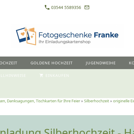
03544 5589356
OCHZEIT
GOLDENE HOCHZEIT
JUGENDWEIHE
K
ELLHINWEISE
EINKAUFEN
en, Danksagungen, Tischkarten für Ihre Feier
»
Silberhochzeit
»
originelle 
Einladung Silberhochzeit - 