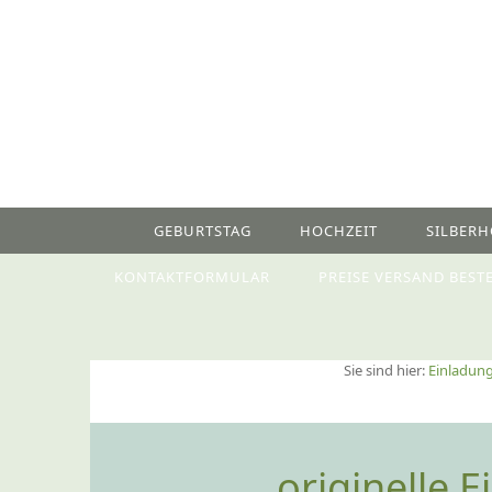
GEBURTSTAG
HOCHZEIT
SILBERH
KONTAKTFORMULAR
PREISE VERSAND BEST
Sie sind hier:
Einladung
originelle 