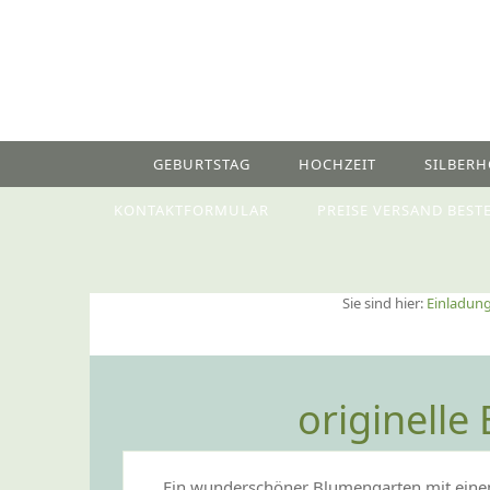
GEBURTSTAG
HOCHZEIT
SILBERH
KONTAKTFORMULAR
PREISE VERSAND BEST
Sie sind hier:
Einladung
originelle
Ein wunderschöner Blumengarten mit einem B