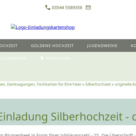
03544 5589356
OCHZEIT
GOLDENE HOCHZEIT
JUGENDWEIHE
K
ELLHINWEISE
EINKAUFEN
en, Danksagungen, Tischkarten für Ihre Feier
»
Silberhochzeit
»
originelle 
 Einladung Silberhochzeit -
lumenbeet in Form Ihrer Jubiläumszahl - 25. Die Überschrift - E