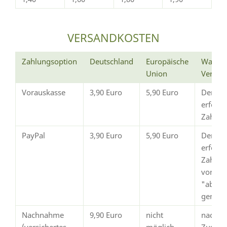
VERSANDKOSTEN
Zahlungsoption
Deutschland
Europäische
Wann e
Union
Versan
Vorauskasse
3,90 Euro
5,90 Euro
Der Ve
erfolg
Zahlun
PayPal
3,90 Euro
5,90 Euro
Der Ve
erfolgt
Zahlun
von Pay
"abges
gemeld
Nachnahme
9,90 Euro
nicht
nach
(versichertes
möglich
Zustim