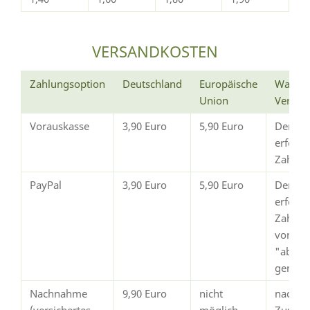
VERSANDKOSTEN
Zahlungsoption
Deutschland
Europäische
Wann e
Union
Versan
Vorauskasse
3,90 Euro
5,90 Euro
Der Ve
erfolg
Zahlun
PayPal
3,90 Euro
5,90 Euro
Der Ve
erfolgt
Zahlun
von Pay
"abges
gemeld
Nachnahme
9,90 Euro
nicht
nach
(versichertes
möglich
Zustim