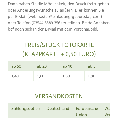
Dann haben Sie die Möglichkeit, den Druck freizugeben
oder Änderungswünsche zu äußern. Dies können Sie
per E-Mail (webmaster@einladung-geburtstag.com)
oder Telefon (03544 5589 356) erledigen. Beide Angaben
befinden sich in der E-Mail mit dem Vorschaubild.
PREIS/STÜCK FOTOKARTE
(KLAPPKARTE + 0,50 EURO)
ab 50
ab 20
ab 10
ab 5
1,40
1,60
1,80
1,90
VERSANDKOSTEN
Zahlungsoption
Deutschland
Europäische
Wann e
Union
Versan