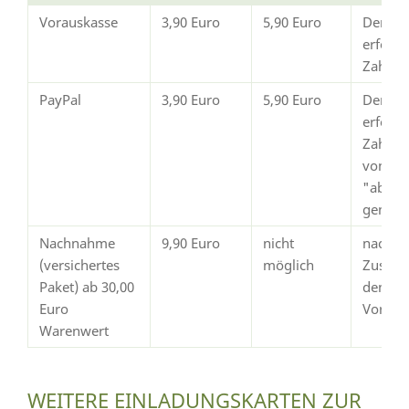
Vorauskasse
3,90 Euro
5,90 Euro
Der Ve
erfolg
Zahlun
PayPal
3,90 Euro
5,90 Euro
Der Ve
erfolgt
Zahlun
von Pay
"abges
gemeld
Nachnahme
9,90 Euro
nicht
nach
(versichertes
möglich
Zustim
Paket) ab 30,00
dem
Euro
Vorsch
Warenwert
WEITERE EINLADUNGSKARTEN ZUR