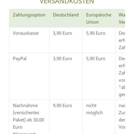
VERSANDKOSTEN
Zahlungsoption
Deutschland
Europäische
Wann e
Union
Versan
Vorauskasse
3,90 Euro
5,90 Euro
Der Ve
erfolg
Zahlun
PayPal
3,90 Euro
5,90 Euro
Der Ve
erfolgt
Zahlun
von Pay
"abges
gemeld
Nachnahme
9,90 Euro
nicht
nach
(versichertes
möglich
Zustim
Paket) ab 30,00
dem
Euro
Vorsch
Warenwert