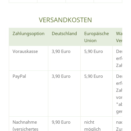
VERSANDKOSTEN
Zahlungsoption
Deutschland
Europäische
Wann e
Union
Versan
Vorauskasse
3,90 Euro
5,90 Euro
Der Ve
erfolg
Zahlun
PayPal
3,90 Euro
5,90 Euro
Der Ve
erfolgt
Zahlun
von Pay
"abges
gemeld
Nachnahme
9,90 Euro
nicht
nach
(versichertes
möglich
Zustim