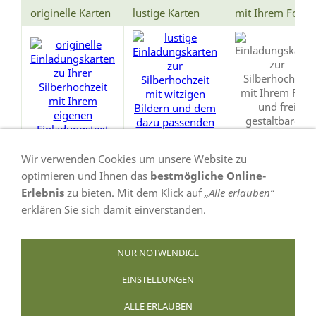
originelle Karten
lustige Karten
mit Ihrem Foto
Wir verwenden Cookies um unsere Website zu
optimieren und Ihnen das
bestmögliche Online-
Erlebnis
zu bieten. Mit dem Klick auf
„Alle erlauben“
erklären Sie sich damit einverstanden.
VERTRAG WIDERRUFEN
NUR NOTWENDIGE
EINSTELLUNGEN
AGB
Datenschutz
Bildnachweis
Impressum
ALLE ERLAUBEN
Infoseiten
Cookies
Widerufsformular