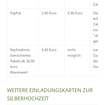
Zahlun
PayPal
3,90 Euro
5,90 Euro
Der Ve
erfolgt
Zahlun
von Pay
"abges
gemeld
Nachnahme
9,90 Euro
nicht
nach
(versichertes
möglich
Zustim
Paket) ab 30,00
dem
Euro
Vorsch
Warenwert
WEITERE EINLADUNGSKARTEN ZUR
SILBERHOCHZEIT