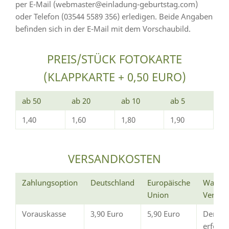
per E-Mail (webmaster@einladung-geburtstag.com)
oder Telefon (03544 5589 356) erledigen. Beide Angaben
befinden sich in der E-Mail mit dem Vorschaubild.
PREIS/STÜCK FOTOKARTE
(KLAPPKARTE + 0,50 EURO)
ab 50
ab 20
ab 10
ab 5
1,40
1,60
1,80
1,90
VERSANDKOSTEN
Zahlungsoption
Deutschland
Europäische
Wann e
Union
Versan
Vorauskasse
3,90 Euro
5,90 Euro
Der Ve
erfolg