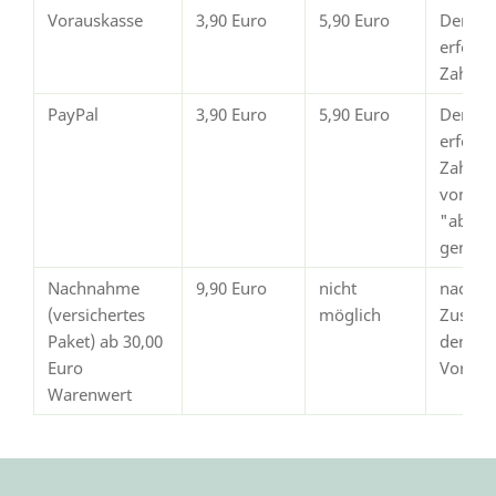
Vorauskasse
3,90 Euro
5,90 Euro
Der Ve
erfolg
Zahlun
PayPal
3,90 Euro
5,90 Euro
Der Ve
erfolgt
Zahlun
von Pay
"abges
gemeld
Nachnahme
9,90 Euro
nicht
nach
(versichertes
möglich
Zustim
Paket) ab 30,00
dem
Euro
Vorsch
Warenwert