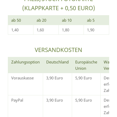
(KLAPPKARTE + 0,50 EURO)
ab 50
ab 20
ab 10
ab 5
1,40
1,60
1,80
1,90
VERSANDKOSTEN
Zahlungsoption
Deutschland
Europäische
Wann e
Union
Versan
Vorauskasse
3,90 Euro
5,90 Euro
Der Ve
erfolg
Zahlun
PayPal
3,90 Euro
5,90 Euro
Der Ve
erfolgt
Zahlun