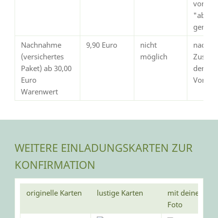
von Pay
"abges
gemeld
Nachnahme
9,90 Euro
nicht
nach
(versichertes
möglich
Zustim
Paket) ab 30,00
dem
Euro
Vorsch
Warenwert
WEITERE EINLADUNGSKARTEN ZUR
KONFIRMATION
originelle Karten
lustige Karten
mit deinem
Foto