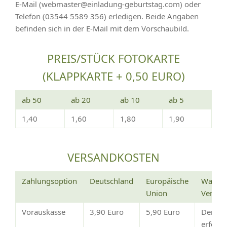
E-Mail (webmaster@einladung-geburtstag.com) oder
Telefon (03544 5589 356) erledigen. Beide Angaben
befinden sich in der E-Mail mit dem Vorschaubild.
PREIS/STÜCK FOTOKARTE
(KLAPPKARTE + 0,50 EURO)
ab 50
ab 20
ab 10
ab 5
1,40
1,60
1,80
1,90
VERSANDKOSTEN
Zahlungsoption
Deutschland
Europäische
Wann e
Union
Versan
Vorauskasse
3,90 Euro
5,90 Euro
Der Ve
erfolg