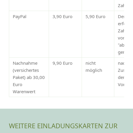
Zahlun
PayPal
3,90 Euro
5,90 Euro
Der Ve
erfolgt
Zahlun
von Pay
"abges
gemeld
Nachnahme
9,90 Euro
nicht
nach
(versichertes
möglich
Zustim
Paket) ab 30,00
dem
Euro
Vorsch
Warenwert
WEITERE EINLADUNGSKARTEN ZUR