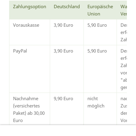
Zahlungsoption
Deutschland
Europäische
Wann e
Union
Versan
Vorauskasse
3,90 Euro
5,90 Euro
Der Ve
erfolg
Zahlun
PayPal
3,90 Euro
5,90 Euro
Der Ve
erfolgt
Zahlun
von Pay
"abges
gemeld
Nachnahme
9,90 Euro
nicht
nach
(versichertes
möglich
Zustim
Paket) ab 30,00
dem
Euro
Vorsch
Warenwert