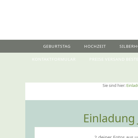
GEBURTSTAG
HOCHZEIT
SILBERH
KONTAKTFORMULAR
PREISE VERSAND BEST
Sie sind hier:
Einlad
Einladung 
2 deiner Fotos aus u