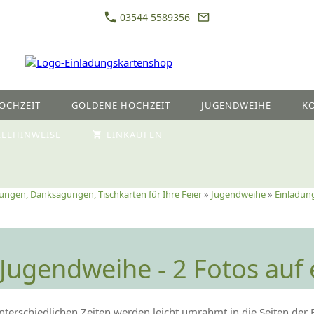
03544 5589356
OCHZEIT
GOLDENE HOCHZEIT
JUGENDWEIHE
K
ELLHINWEISE
EINKAUFEN
ungen, Danksagungen, Tischkarten für Ihre Feier
»
Jugendweihe
»
Einladun
Jugendweihe - 2 Fotos auf 
nterschiedlichen Zeiten werden leicht umrahmt in die Seiten der 