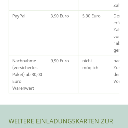
Zahlun
PayPal
3,90 Euro
5,90 Euro
Der Ve
erfolgt
Zahlun
von Pay
"abges
gemeld
Nachnahme
9,90 Euro
nicht
nach
(versichertes
möglich
Zustim
Paket) ab 30,00
dem
Euro
Vorsch
Warenwert
WEITERE EINLADUNGSKARTEN ZUR