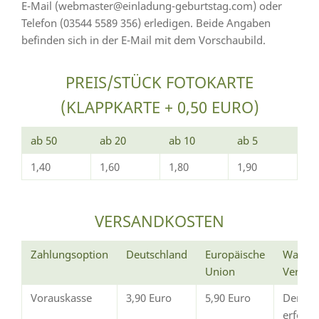
E-Mail (webmaster@einladung-geburtstag.com) oder
Telefon (03544 5589 356) erledigen. Beide Angaben
befinden sich in der E-Mail mit dem Vorschaubild.
PREIS/STÜCK FOTOKARTE
(KLAPPKARTE + 0,50 EURO)
ab 50
ab 20
ab 10
ab 5
1,40
1,60
1,80
1,90
VERSANDKOSTEN
Zahlungsoption
Deutschland
Europäische
Wann e
Union
Versan
Vorauskasse
3,90 Euro
5,90 Euro
Der Ve
erfolg