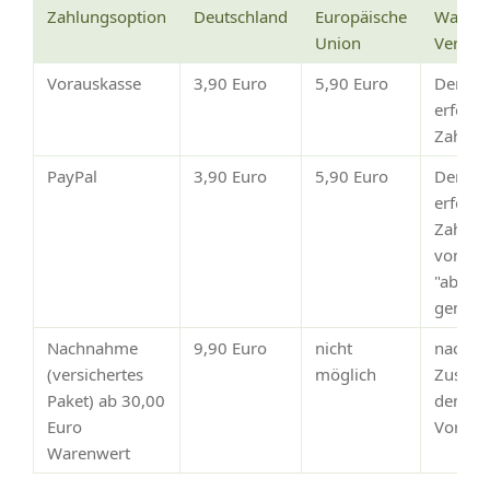
Zahlungsoption
Deutschland
Europäische
Wann e
Union
Versan
Vorauskasse
3,90 Euro
5,90 Euro
Der Ve
erfolg
Zahlun
PayPal
3,90 Euro
5,90 Euro
Der Ve
erfolgt
Zahlun
von Pay
"abges
gemeld
Nachnahme
9,90 Euro
nicht
nach
(versichertes
möglich
Zustim
Paket) ab 30,00
dem
Euro
Vorsch
Warenwert