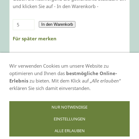
und klicken Sie auf - In den Warenkorb -
In den Warenkorb
Für später merken
Wir verwenden Cookies um unsere Website zu
optimieren und Ihnen das
bestmögliche Online-
Erlebnis
zu bieten. Mit dem Klick auf
„Alle erlauben“
erklären Sie sich damit einverstanden.
VERTRAG WIDERRUFEN
NUR NOTWENDIGE
EINSTELLUNGEN
AGB
Datenschutz
Bildnachweis
Impressum
ALLE ERLAUBEN
Infoseiten
Cookies
Widerufsformular