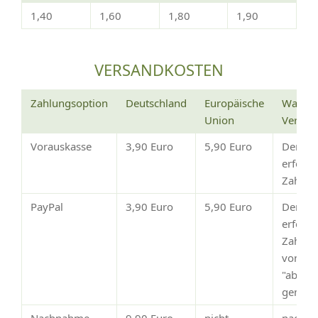
1,40
1,60
1,80
1,90
VERSANDKOSTEN
Zahlungsoption
Deutschland
Europäische
Wann e
Union
Versan
Vorauskasse
3,90 Euro
5,90 Euro
Der Ve
erfolg
Zahlun
PayPal
3,90 Euro
5,90 Euro
Der Ve
erfolgt
Zahlun
von Pay
"abges
gemeld
Nachnahme
9,90 Euro
nicht
nach