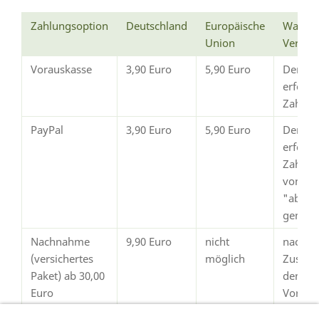
Zahlungsoption
Deutschland
Europäische
Wann e
Union
Versan
Vorauskasse
3,90 Euro
5,90 Euro
Der Ve
erfolg
Zahlun
PayPal
3,90 Euro
5,90 Euro
Der Ve
erfolgt
Zahlun
von Pay
"abges
gemeld
Nachnahme
9,90 Euro
nicht
nach
(versichertes
möglich
Zustim
Paket) ab 30,00
dem
Euro
Vorsch
Warenwert