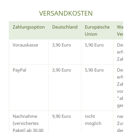
VERSANDKOSTEN
Zahlungsoption
Deutschland
Europäische
Wann e
Union
Versan
Vorauskasse
3,90 Euro
5,90 Euro
Der Ve
erfolg
Zahlun
PayPal
3,90 Euro
5,90 Euro
Der Ve
erfolgt
Zahlun
von Pay
"abges
gemeld
Nachnahme
9,90 Euro
nicht
nach
(versichertes
möglich
Zustim
Paket) ab 30,00
dem