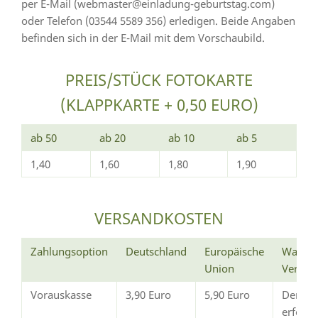
per E-Mail (webmaster@einladung-geburtstag.com)
oder Telefon (03544 5589 356) erledigen. Beide Angaben
befinden sich in der E-Mail mit dem Vorschaubild.
PREIS/STÜCK FOTOKARTE
(KLAPPKARTE + 0,50 EURO)
ab 50
ab 20
ab 10
ab 5
1,40
1,60
1,80
1,90
VERSANDKOSTEN
Zahlungsoption
Deutschland
Europäische
Wann e
Union
Versan
Vorauskasse
3,90 Euro
5,90 Euro
Der Ve
erfolg