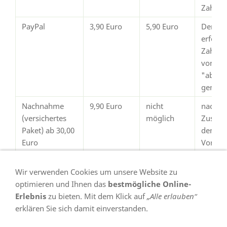
Zahlun
PayPal
3,90 Euro
5,90 Euro
Der Ve
erfolgt
Zahlun
von Pay
"abges
gemeld
Nachnahme
9,90 Euro
nicht
nach
(versichertes
möglich
Zustim
Paket) ab 30,00
dem
Euro
Vorsch
Warenwert
Wir verwenden Cookies um unsere Website zu
optimieren und Ihnen das
bestmögliche Online-
Erlebnis
zu bieten. Mit dem Klick auf
„Alle erlauben“
erklären Sie sich damit einverstanden.