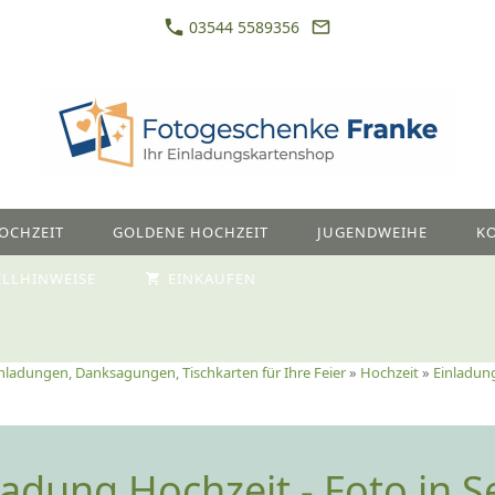
03544 5589356
OCHZEIT
GOLDENE HOCHZEIT
JUGENDWEIHE
K
ELLHINWEISE
EINKAUFEN
nladungen, Danksagungen, Tischkarten für Ihre Feier
»
Hochzeit
»
Einladun
ladung Hochzeit - Foto in S