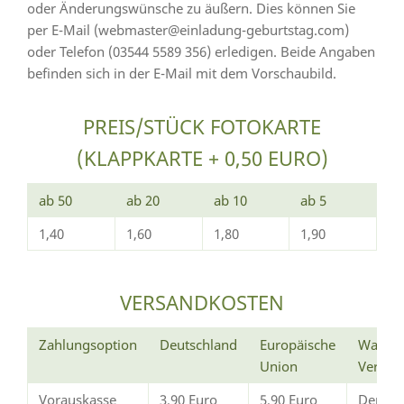
oder Änderungswünsche zu äußern. Dies können Sie
per E-Mail (webmaster@einladung-geburtstag.com)
oder Telefon (03544 5589 356) erledigen. Beide Angaben
befinden sich in der E-Mail mit dem Vorschaubild.
PREIS/STÜCK FOTOKARTE
(KLAPPKARTE + 0,50 EURO)
ab 50
ab 20
ab 10
ab 5
1,40
1,60
1,80
1,90
VERSANDKOSTEN
Zahlungsoption
Deutschland
Europäische
Wann e
Union
Versan
Vorauskasse
3,90 Euro
5,90 Euro
Der Ve