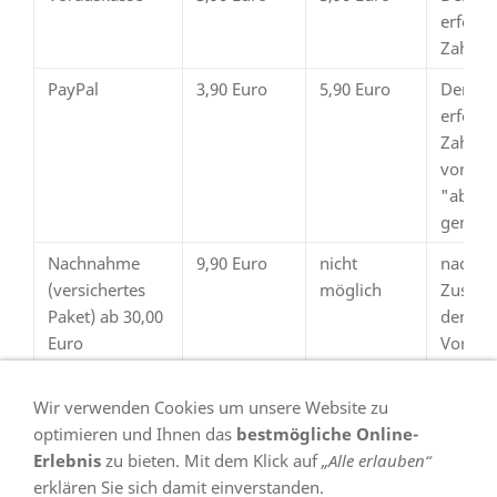
erfolg
Zahlun
PayPal
3,90 Euro
5,90 Euro
Der Ve
erfolgt
Zahlun
von Pay
"abges
gemeld
Nachnahme
9,90 Euro
nicht
nach
(versichertes
möglich
Zustim
Paket) ab 30,00
dem
Euro
Vorsch
Warenwert
Wir verwenden Cookies um unsere Website zu
optimieren und Ihnen das
bestmögliche Online-
Erlebnis
zu bieten. Mit dem Klick auf
„Alle erlauben“
erklären Sie sich damit einverstanden.