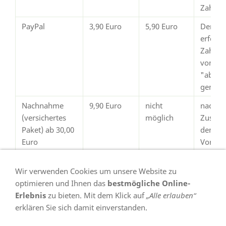
Zahlun
PayPal
3,90 Euro
5,90 Euro
Der Ve
erfolgt
Zahlun
von Pay
"abges
gemeld
Nachnahme
9,90 Euro
nicht
nach
(versichertes
möglich
Zustim
Paket) ab 30,00
dem
Euro
Vorsch
Warenwert
Wir verwenden Cookies um unsere Website zu
optimieren und Ihnen das
bestmögliche Online-
Erlebnis
zu bieten. Mit dem Klick auf
„Alle erlauben“
erklären Sie sich damit einverstanden.