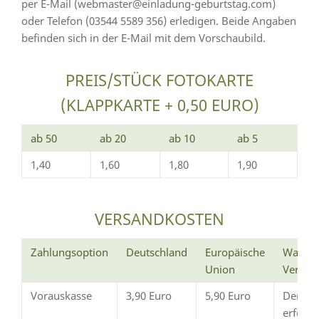
per E-Mail (webmaster@einladung-geburtstag.com)
oder Telefon (03544 5589 356) erledigen. Beide Angaben
befinden sich in der E-Mail mit dem Vorschaubild.
PREIS/STÜCK FOTOKARTE
(KLAPPKARTE + 0,50 EURO)
ab 50
ab 20
ab 10
ab 5
1,40
1,60
1,80
1,90
VERSANDKOSTEN
Zahlungsoption
Deutschland
Europäische
Wann e
Union
Versan
Vorauskasse
3,90 Euro
5,90 Euro
Der Ve
erfolg