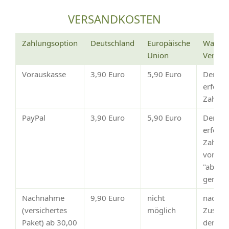
VERSANDKOSTEN
Zahlungsoption
Deutschland
Europäische
Wann e
Union
Versan
Vorauskasse
3,90 Euro
5,90 Euro
Der Ve
erfolg
Zahlun
PayPal
3,90 Euro
5,90 Euro
Der Ve
erfolgt
Zahlun
von Pay
"abges
gemeld
Nachnahme
9,90 Euro
nicht
nach
(versichertes
möglich
Zustim
Paket) ab 30,00
dem