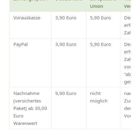
Union
Versan
Vorauskasse
3,90 Euro
5,90 Euro
Der Ve
erfolg
Zahlun
PayPal
3,90 Euro
5,90 Euro
Der Ve
erfolgt
Zahlun
von Pay
"abges
gemeld
Nachnahme
9,90 Euro
nicht
nach
(versichertes
möglich
Zustim
Paket) ab 30,00
dem
Euro
Vorsch
Warenwert