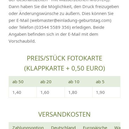
Dann haben Sie die Möglichkeit, den Druck freizugeben
oder Änderungswünsche zu äußern. Dies können Sie
per E-Mail (webmaster@einladung-geburtstag.com)
oder Telefon (03544 5589 356) erledigen. Beide
Angaben befinden sich in der E-Mail mit dem
Vorschaubild.
PREIS/STÜCK FOTOKARTE
(KLAPPKARTE + 0,50 EURO)
ab 50
ab 20
ab 10
ab 5
1,40
1,60
1,80
1,90
VERSANDKOSTEN
Zahlungsoption
Deutschland
Europäische
Wann e