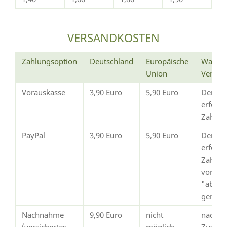
VERSANDKOSTEN
Zahlungsoption
Deutschland
Europäische
Wann e
Union
Versan
Vorauskasse
3,90 Euro
5,90 Euro
Der Ve
erfolg
Zahlun
PayPal
3,90 Euro
5,90 Euro
Der Ve
erfolgt
Zahlun
von Pay
"abges
gemeld
Nachnahme
9,90 Euro
nicht
nach
(versichertes
möglich
Zustim