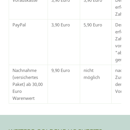
erfolg
Zahlun
PayPal
3,90 Euro
5,90 Euro
Der Ve
erfolgt
Zahlun
von Pay
"abges
gemeld
Nachnahme
9,90 Euro
nicht
nach
(versichertes
möglich
Zustim
Paket) ab 30,00
dem
Euro
Vorsch
Warenwert