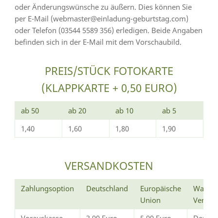
oder Änderungswünsche zu äußern. Dies können Sie
per E-Mail (webmaster@einladung-geburtstag.com)
oder Telefon (03544 5589 356) erledigen. Beide Angaben
befinden sich in der E-Mail mit dem Vorschaubild.
PREIS/STÜCK FOTOKARTE
(KLAPPKARTE + 0,50 EURO)
ab 50
ab 20
ab 10
ab 5
1,40
1,60
1,80
1,90
VERSANDKOSTEN
Zahlungsoption
Deutschland
Europäische
Wann e
Union
Versan
Vorauskasse
3,90 Euro
5,90 Euro
Der Ve