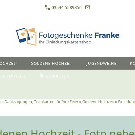
03544 5589356
OCHZEIT
GOLDENE HOCHZEIT
JUGENDWEIHE
K
ELLHINWEISE
EINKAUFEN
n, Danksagungen, Tischkarten für Ihre Feier
»
Goldene Hochzeit
»
Einladun
enen Hochzeit - Foto nebe