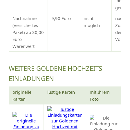
"abges
gemeld
Nachnahme
9,90 Euro
nicht
nach
(versichertes
möglich
Zustim
Paket) ab 30,00
dem
Euro
Vorsch
Warenwert
WEITERE GOLDENE HOCHZEITS
EINLADUNGEN
originelle
lustige Karten
mit Ihrem
Karten
Foto