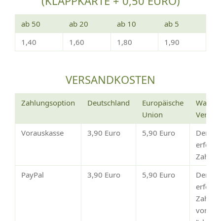
(KLAPPKARTE + 0,50 EURO)
ab 50
ab 20
ab 10
ab 5
1,40
1,60
1,80
1,90
VERSANDKOSTEN
Zahlungsoption
Deutschland
Europäische
Wann e
Union
Versan
Vorauskasse
3,90 Euro
5,90 Euro
Der Ve
erfolg
Zahlun
PayPal
3,90 Euro
5,90 Euro
Der Ve
erfolgt
Zahlun
von Pay