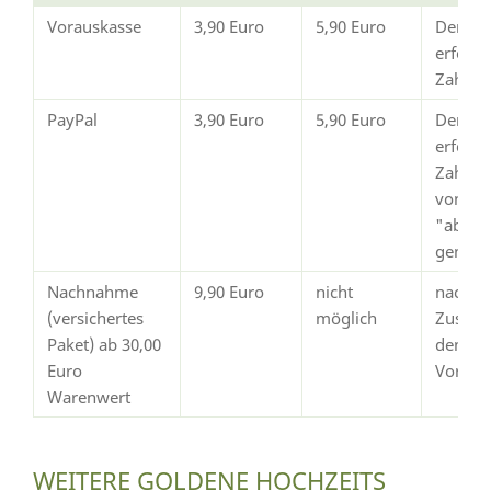
Vorauskasse
3,90 Euro
5,90 Euro
Der Ve
erfolg
Zahlun
PayPal
3,90 Euro
5,90 Euro
Der Ve
erfolgt
Zahlun
von Pay
"abges
gemeld
Nachnahme
9,90 Euro
nicht
nach
(versichertes
möglich
Zustim
Paket) ab 30,00
dem
Euro
Vorsch
Warenwert
WEITERE GOLDENE HOCHZEITS