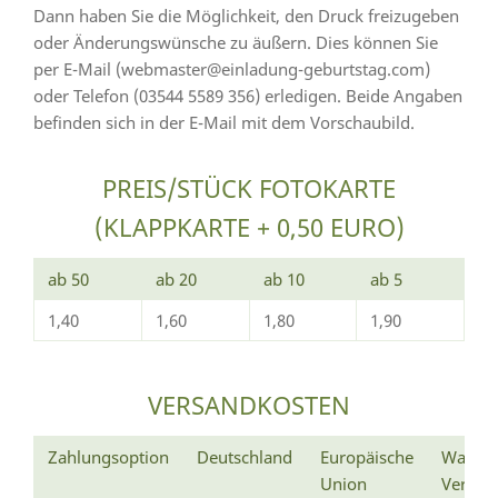
Dann haben Sie die Möglichkeit, den Druck freizugeben
oder Änderungswünsche zu äußern. Dies können Sie
per E-Mail (webmaster@einladung-geburtstag.com)
oder Telefon (03544 5589 356) erledigen. Beide Angaben
befinden sich in der E-Mail mit dem Vorschaubild.
PREIS/STÜCK FOTOKARTE
(KLAPPKARTE + 0,50 EURO)
ab 50
ab 20
ab 10
ab 5
1,40
1,60
1,80
1,90
VERSANDKOSTEN
Zahlungsoption
Deutschland
Europäische
Wann e
Union
Versan