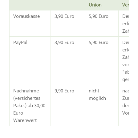
Union
Versan
Vorauskasse
3,90 Euro
5,90 Euro
Der Ve
erfolg
Zahlun
PayPal
3,90 Euro
5,90 Euro
Der Ve
erfolgt
Zahlun
von Pay
"abges
gemeld
Nachnahme
9,90 Euro
nicht
nach
(versichertes
möglich
Zustim
Paket) ab 30,00
dem
Euro
Vorsch
Warenwert