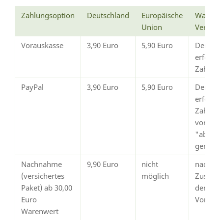
Zahlungsoption
Deutschland
Europäische
Wann e
Union
Versan
Vorauskasse
3,90 Euro
5,90 Euro
Der Ve
erfolg
Zahlun
PayPal
3,90 Euro
5,90 Euro
Der Ve
erfolgt
Zahlun
von Pay
"abges
gemeld
Nachnahme
9,90 Euro
nicht
nach
(versichertes
möglich
Zustim
Paket) ab 30,00
dem
Euro
Vorsch
Warenwert