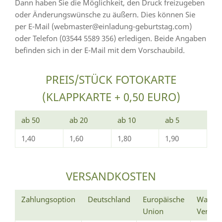
Dann haben Sie die Möglichkeit, den Druck freizugeben
oder Änderungswünsche zu äußern. Dies können Sie
per E-Mail (webmaster@einladung-geburtstag.com)
oder Telefon (03544 5589 356) erledigen. Beide Angaben
befinden sich in der E-Mail mit dem Vorschaubild.
PREIS/STÜCK FOTOKARTE
(KLAPPKARTE + 0,50 EURO)
ab 50
ab 20
ab 10
ab 5
1,40
1,60
1,80
1,90
VERSANDKOSTEN
Zahlungsoption
Deutschland
Europäische
Wann e
Union
Versan