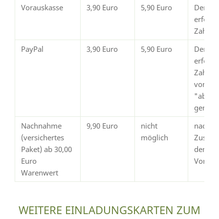
Vorauskasse
3,90 Euro
5,90 Euro
Der Ve
erfolg
Zahlun
PayPal
3,90 Euro
5,90 Euro
Der Ve
erfolgt
Zahlun
von Pay
"abges
gemeld
Nachnahme
9,90 Euro
nicht
nach
(versichertes
möglich
Zustim
Paket) ab 30,00
dem
Euro
Vorsch
Warenwert
WEITERE EINLADUNGSKARTEN ZUM