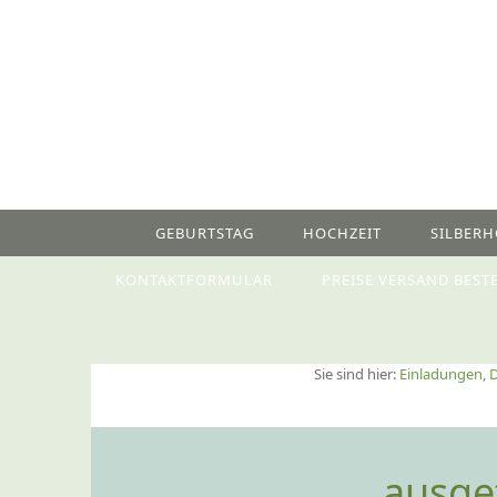
GEBURTSTAG
HOCHZEIT
SILBERH
KONTAKTFORMULAR
PREISE VERSAND BEST
Sie sind hier:
Einladungen, D
ausge