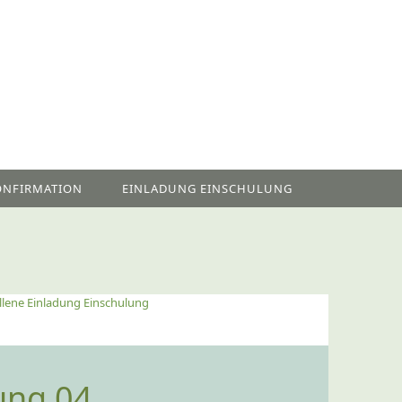
ONFIRMATION
EINLADUNG EINSCHULUNG
llene Einladung Einschulung
ung 04