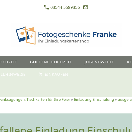
03544 5589356
OCHZEIT
GOLDENE HOCHZEIT
JUGENDWEIHE
K
ELLHINWEISE
EINKAUFEN
anksagungen, Tischkarten für Ihre Feier
»
Einladung Einschulung
»
ausgefa
fallene Einladung Einschul