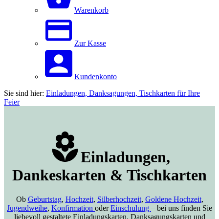
Warenkorb
Zur Kasse
Kundenkonto
Sie sind hier:
Einladungen, Danksagungen, Tischkarten für Ihre
Feier
Einladungen,
Dankeskarten & Tischkarten
Ob
Geburtstag
,
Hochzeit
,
Silberhochzeit
,
Goldene Hochzeit
,
Jugendweihe
,
Konfirmation
oder
Einschulung
– bei uns finden Sie
liebevoll gestaltete Einladungskarten, Danksagungskarten und