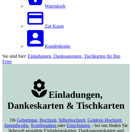
Warenkorb
Zur Kasse
Kundenkonto
Sie sind hier:
Einladungen, Danksagungen, Tischkarten für Ihre
Feier
Einladungen,
Dankeskarten & Tischkarten
Ob
Geburtstag
,
Hochzeit
,
Silberhochzeit
,
Goldene Hochzeit
,
Jugendweihe
,
Konfirmation
oder
Einschulung
– bei uns finden Sie
liebevoll gestaltete Einladungskarten, Danksagungskarten und