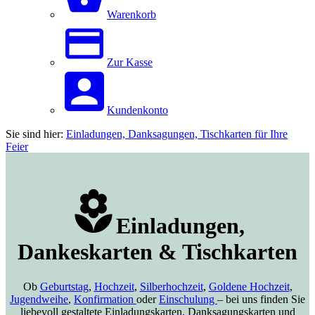
Warenkorb
Zur Kasse
Kundenkonto
Sie sind hier:
Einladungen, Danksagungen, Tischkarten für Ihre
Feier
Einladungen,
Dankeskarten & Tischkarten
Ob
Geburtstag
,
Hochzeit
,
Silberhochzeit
,
Goldene Hochzeit
,
Jugendweihe
,
Konfirmation
oder
Einschulung
– bei uns finden Sie
liebevoll gestaltete Einladungskarten, Danksagungskarten und