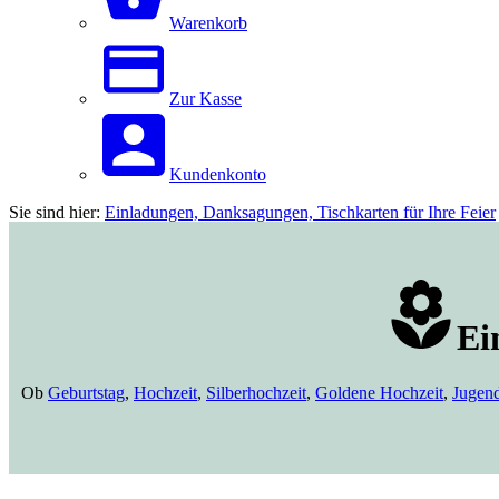
Warenkorb
Zur Kasse
Kundenkonto
Sie sind hier:
Einladungen, Danksagungen, Tischkarten für Ihre Feier
Ei
Ob
Geburtstag
,
Hochzeit
,
Silberhochzeit
,
Goldene Hochzeit
,
Jugen