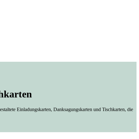
hkarten
 gestaltete Einladungskarten, Danksagungskarten und Tischkarten, die