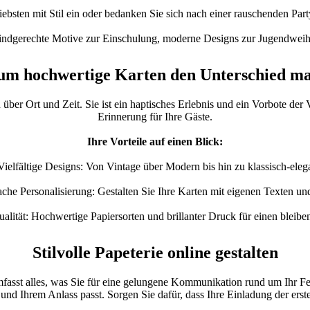
iebsten mit Stil ein oder bedanken Sie sich nach einer rauschenden Part
indgerechte Motive zur Einschulung, moderne Designs zur Jugendweihe
m hochwertige Karten den Unterschied m
on über Ort und Zeit. Sie ist ein haptisches Erlebnis und ein Vorbote d
Erinnerung für Ihre Gäste.
Ihre Vorteile auf einen Blick:
Vielfältige Designs: Von Vintage über Modern bis hin zu klassisch-eleg
ache Personalisierung: Gestalten Sie Ihre Karten mit eigenen Texten un
lität: Hochwertige Papiersorten und brillanter Druck für einen bleibe
Stilvolle Papeterie online gestalten
fasst alles, was Sie für eine gelungene Kommunikation rund um Ihr Fe
 und Ihrem Anlass passt. Sorgen Sie dafür, dass Ihre Einladung der erst