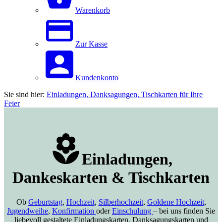
Warenkorb
Zur Kasse
Kundenkonto
Sie sind hier:
Einladungen, Danksagungen, Tischkarten für Ihre
Feier
Einladungen,
Dankeskarten & Tischkarten
Ob
Geburtstag
,
Hochzeit
,
Silberhochzeit
,
Goldene Hochzeit
,
Jugendweihe
,
Konfirmation
oder
Einschulung
– bei uns finden Sie
liebevoll gestaltete Einladungskarten, Danksagungskarten und