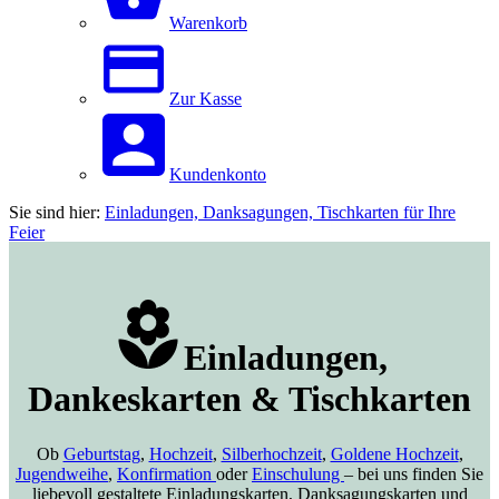
Warenkorb
Zur Kasse
Kundenkonto
Sie sind hier:
Einladungen, Danksagungen, Tischkarten für Ihre
Feier
Einladungen,
Dankeskarten & Tischkarten
Ob
Geburtstag
,
Hochzeit
,
Silberhochzeit
,
Goldene Hochzeit
,
Jugendweihe
,
Konfirmation
oder
Einschulung
– bei uns finden Sie
liebevoll gestaltete Einladungskarten, Danksagungskarten und