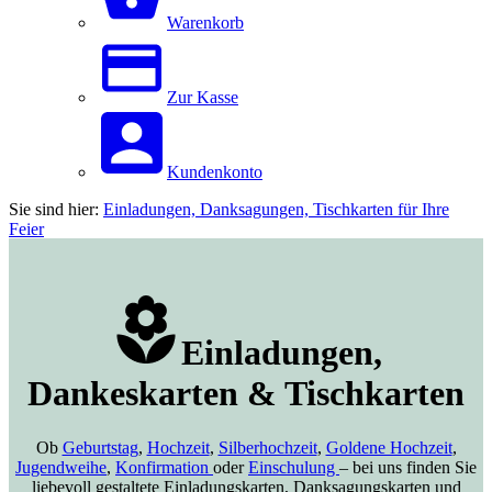
Warenkorb
Zur Kasse
Kundenkonto
Sie sind hier:
Einladungen, Danksagungen, Tischkarten für Ihre
Feier
Einladungen,
Dankeskarten & Tischkarten
Ob
Geburtstag
,
Hochzeit
,
Silberhochzeit
,
Goldene Hochzeit
,
Jugendweihe
,
Konfirmation
oder
Einschulung
– bei uns finden Sie
liebevoll gestaltete Einladungskarten, Danksagungskarten und