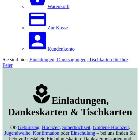
Warenkorb
Zur Kasse
Kundenkonto
Sie sind hier:
Einladungen, Danksagungen, Tischkarten für Ihre
Feier
Einladungen,
Dankeskarten & Tischkarten
Ob
Geburtstag
,
Hochzeit
,
Silberhochzeit
,
Goldene Hochzeit
,
Jugendweihe
,
Konfirmation
oder
Einschulung
– bei uns finden Sie
liebevoll gestaltete Einladungskarten, Danksagungskarten und